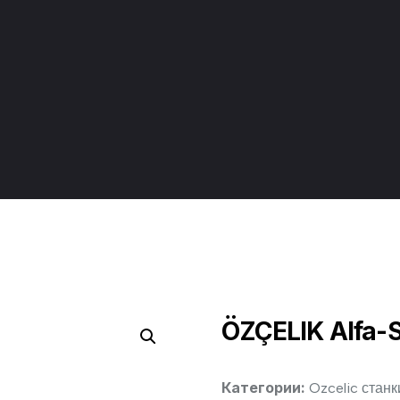
ÖZÇELIK Alfa-
Категории:
Ozcelic станк