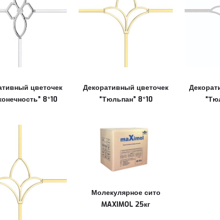
ативный цветочек
Декоративный цветочек
Декорат
конечность” 8*10
“Тюльпан” 8*10
“Тю
Молекулярное сито
MAXIMOL 25кг