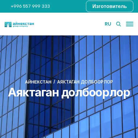
Изготовитель
+996 557 999 333
RU
АЯКТАГАН ДОЛБООРЛОР
АЙНЕКСТАН
Аяктаган долбоорлор